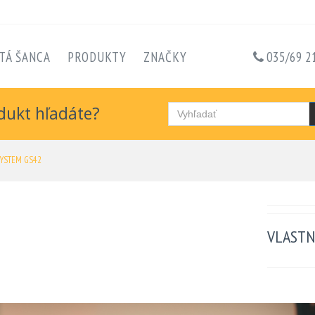
TÁ ŠANCA
PRODUKTY
ZNAČKY
035/69 2
dukt hľadáte?
SYSTEM GS42
VLASTN