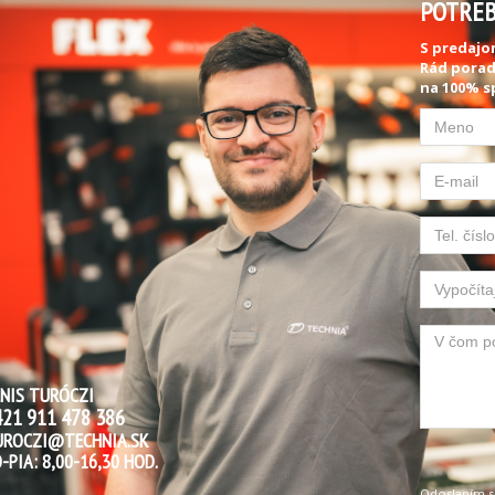
POTREB
S predajo
Rád porad
na 100% s
NIS TURÓCZI
21 911 478 386
UROCZI@TECHNIA.SK
-PIA: 8,00-16,30 HOD.
Odoslaním s