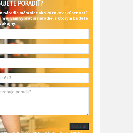
UJETE PORADIŤ?
m náradia mám viac ako 20 rokov skúseností.
ím aj vám vybrať si náradie, s ktorým budete
pokojný.
Odoslať
právy prostredníctvom tohto formulára beriem na