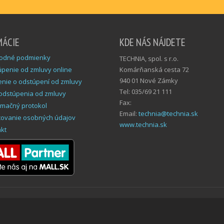
MÁCIE
KDE NÁS NÁJDETE
odné podmienky
TECHNIA, spol. s r.o.
penie od zmluvy online
Komárňanská cesta 72
940 01 Nové Zámky
nie o odstúpení od zmluvy
Tel: 035/69 21 111
odstúpenia od zmluvy
Fax:
mačný protokol
Email:
technia@technia.sk
covanie osobných údajov
www.technia.sk
kt