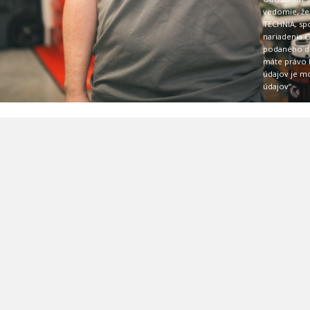
vedomie, že
TECHNIA, spol
nariadenia 
podaného do
máte právo k
údajov je mo
údajov“
.