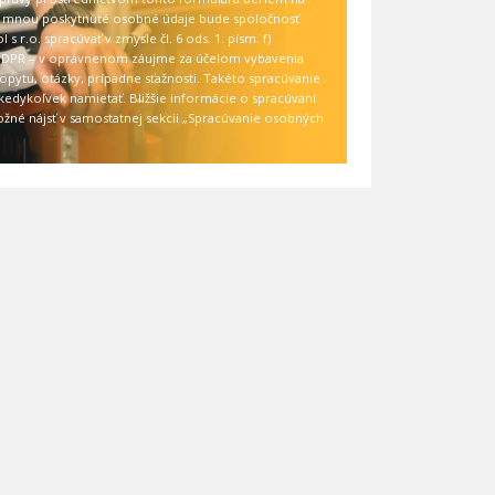
 mnou poskytnuté osobné údaje bude spoločnosť
 s r.o. spracúvať v zmysle čl. 6 ods. 1. písm. f)
GDPR – v oprávnenom záujme za účelom vybavenia
pytu, otázky, prípadne sťažnosti. Takéto spracúvanie
edykoľvek namietať. Bližšie informácie o spracúvaní
žné nájsť v samostatnej sekcii
„Spracúvanie osobných