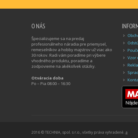
O NÁS
INFOR
Obch
Špecializujeme sa na predaj
Odstú
profesionálneho náradia pre priemysel,
remeselníkov a hobby majstrov už viac ako
Pouče
30 rokov. Radi vám poradíme pri výbere
Vzor 
vhodného produktu, poradíme a
Rekla
zodpovieme na akékoľvek otázky.
Spra
Otváracia doba
Konta
Po – Pia 08:00 – 16:30
2016 © TECHNIA, spol. s r.o., všetky práva vyhradené.
a