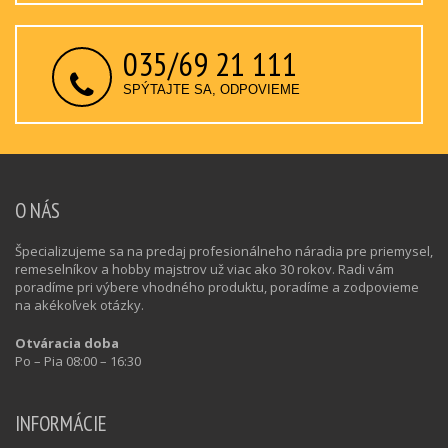
035/69 21 111
SPÝTAJTE SA, ODPOVIEME
O NÁS
Špecializujeme sa na predaj profesionálneho náradia pre priemysel,
remeselníkov a hobby majstrov už viac ako 30 rokov. Radi vám
poradíme pri výbere vhodného produktu, poradíme a zodpovieme
na akékoľvek otázky.
Otváracia doba
Po – Pia 08:00 – 16:30
INFORMÁCIE