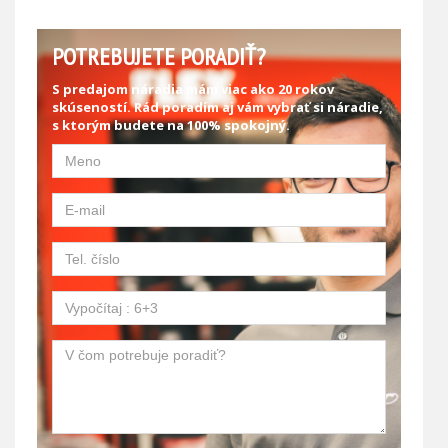
POTREBUJETE PORADIŤ?
S predajom náradia mám viac ako 20 rokov
skúseností. Rád poradím aj vám vybrať si náradie,
s ktorým budete na 100% spokojný.