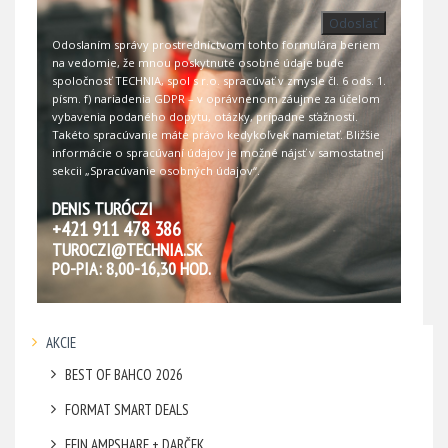
Odoslať
Odoslaním správy prostredníctvom tohto formulára beriem
na vedomie, že mnou poskytnuté osobné údaje bude
spoločnosť TECHNIA, spol s r.o. spracúvať v zmysle čl. 6 ods. 1.
písm. f) nariadenia GDPR – v oprávnenom záujme za účelom
vybavenia podaného dopytu, otázky, prípadne sťažnosti.
Takéto spracúvanie máte právo kedykoľvek namietať. Bližšie
informácie o spracúvaní údajov je možné nájsť v samostatnej
sekcii
„Spracúvanie osobných údajov“
.
DENIS TURÓCZI
+421 911 478 386
TUROCZI@TECHNIA.SK
PO-PIA: 8,00-16,30 HOD.
AKCIE
BEST OF BAHCO 2026
FORMAT SMART DEALS
FEIN AMPSHARE + DARČEK