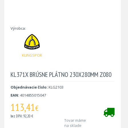
Výrobca:
KLINGSPOR
KL371X BRÚSNE PLÁTNO 230X280MM Z080
Objednávacie číslo:
KLG2103
EAN:
4014855015047
113,41
€
bez DPH: 92,20 €
Tovar máme
na sklade