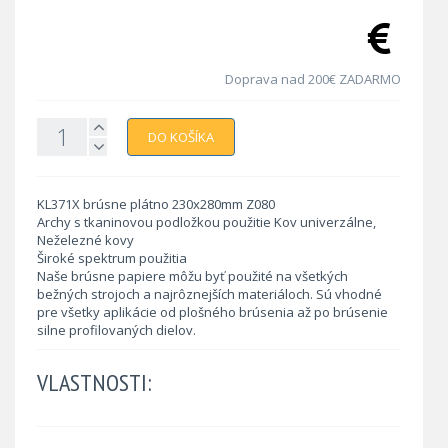
Doprava nad 200€ ZADARMO
DO KOŠÍKA
KL371X brúsne plátno 230x280mm Z080
Archy s tkaninovou podložkou použitie Kov univerzálne,
Neželezné kovy
Široké spektrum použitia
Naše brúsne papiere môžu byť použité na všetkých
bežných strojoch a najrôznejších materiáloch. Sú vhodné
pre všetky aplikácie od plošného brúsenia až po brúsenie
silne profilovaných dielov.
VLASTNOSTI: