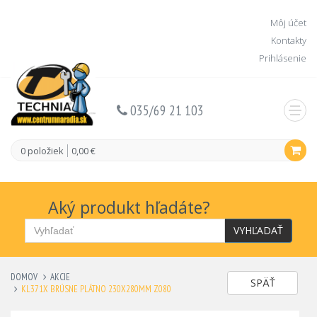
Môj účet
Kontakty
Prihlásenie
035/69 21 103
0 položiek
0,00 €
Aký produkt hľadáte?
VYHĽADAŤ
DOMOV
AKCIE
SPÄŤ
KL371X BRÚSNE PLÁTNO 230X280MM Z080