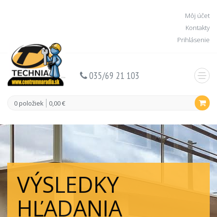
Môj účet
Kontakty
Prihlásenie
035/69 21 103
0 položiek
0,00 €
VÝSLEDKY
HĽADANIA