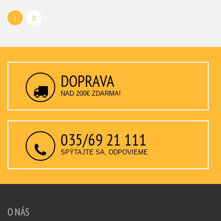
1
2
DOPRAVA
NAD 200€ ZDARMA!
035/69 21 111
SPÝTAJTE SA, ODPOVIEME
O NÁS