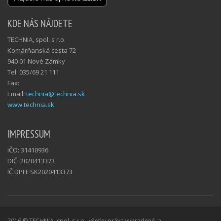
KDE NÁS NÁJDETE
TECHNIA, spol. s r.o.
Komárňanská cesta 72
940 01 Nové Zámky
Tel: 035/69 21 111
Fax:
Email:
technia@technia.sk
www.technia.sk
IMPRESSUM
IČO: 31410936
DIČ: 2020413373
IČ DPH: SK2020413373
2016 © TECHNIA, spol. s r.o., všetky práva vyhradené.
a