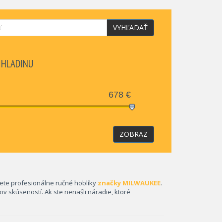
VYHĽADAŤ
 HLADINU
678
€
ZOBRAZ
dete profesionálne ručné hoblíky
značky MILWAUKEE
.
ov skúseností. Ak ste nenašli náradie, ktoré