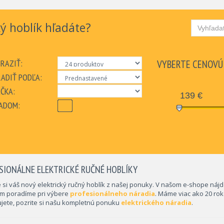
ý hoblík hľadáte?
RAZIŤ:
VYBERTE CENOVÚ
ADIŤ PODĽA:
ČKA:
139
€
ADOM:
SIONÁLNE ELEKTRICKÉ RUČNÉ HOBLÍKY
 si váš nový elektrický ručný hoblík z našej ponuky. V našom e-shope náj
ám poradíme pri výbere
profesionálneho náradia
. Máme viac ako 20 rok
jete, pozrite si našu kompletnú ponuku
elektrického náradia
.