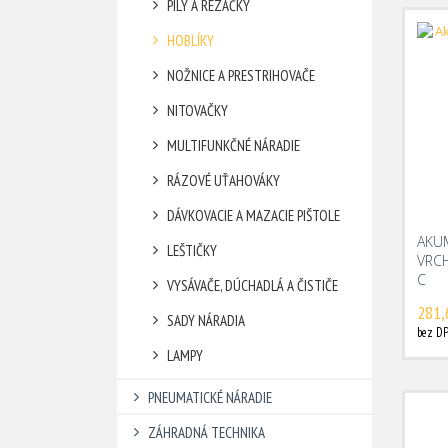
PÍLY A REZAČKY
HOBLÍKY
NOŽNICE A PRESTRIHOVAČE
NITOVAČKY
MULTIFUNKČNÉ NÁRADIE
RÁZOVÉ UŤAHOVÁKY
DÁVKOVACIE A MAZACIE PIŠTOLE
AKU
LEŠTIČKY
VRCH
C
VYSÁVAČE, DÚCHADLÁ A ČISTIČE
281,
SADY NÁRADIA
bez DP
LAMPY
PNEUMATICKÉ NÁRADIE
ZÁHRADNÁ TECHNIKA