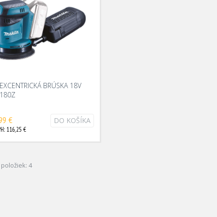
EXCENTRICKÁ BRÚSKA 18V
180Z
99 €
DO KOŠÍKA
H: 116,25 €
položiek: 4