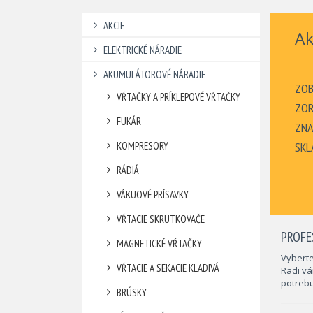
AKCIE
Ak
ELEKTRICKÉ NÁRADIE
AKUMULÁTOROVÉ NÁRADIE
ZOB
VŔTAČKY A PRÍKLEPOVÉ VŔTAČKY
ZOR
FUKÁR
ZNA
KOMPRESORY
SKL
RÁDIÁ
VÁKUOVÉ PRÍSAVKY
VŔTACIE SKRUTKOVAČE
PROFE
MAGNETICKÉ VŔTAČKY
Vyberte
VŔTACIE A SEKACIE KLADIVÁ
Radi v
potrebu
BRÚSKY