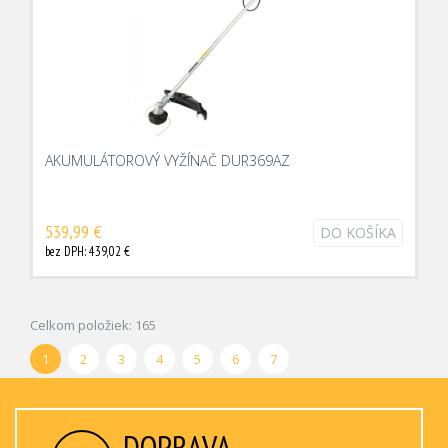
AKUMULÁTOROVÝ VYŽÍNAČ DUR369AZ
539,99 €
DO KOŠÍKA
bez DPH: 439,02 €
Celkom položiek: 165
1
2
3
4
5
6
7
DOPRAVA