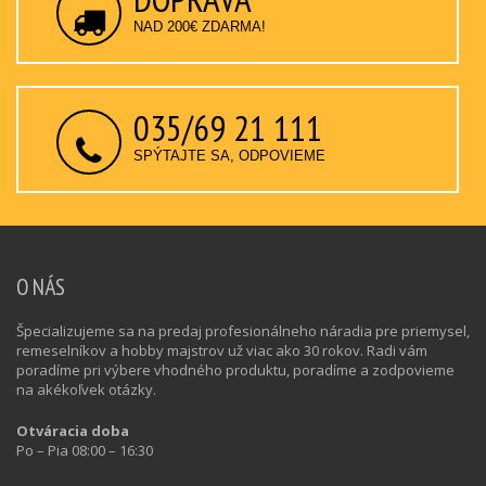
NAD 200€ ZDARMA!
035/69 21 111
SPÝTAJTE SA, ODPOVIEME
O NÁS
Špecializujeme sa na predaj profesionálneho náradia pre priemysel,
remeselníkov a hobby majstrov už viac ako 30 rokov. Radi vám
poradíme pri výbere vhodného produktu, poradíme a zodpovieme
na akékoľvek otázky.
Otváracia doba
Po – Pia 08:00 – 16:30