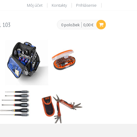
Môj účet
Kontakty
Prihlásenie
1 103
0 položiek
0,00 €