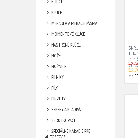
KLIEŠTE
KĽÚČE
MERADLÁ A MERACIE PÁSMA
MOMENTOVÉ KĽÚČE
NÁSTRČNÉ KĽÚČE
SKRU
TEMP
NOŽE
ZLO
30,75
200
NOŽNICE
13,7
bez DP
PILNÍKY
PÍLY
PINZETY
SEKERY A KLADIVÁ
SKRUTKOVAČE
ŠPECIÁLNE NÁRADIE PRE
AUTOSERVIS