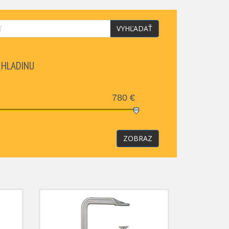
VYHĽADAŤ
 HLADINU
780
€
ZOBRAZ