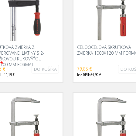
TKOVÁ ZVIERKA Z
CELOOCEĽOVÁ SKRUTKOVÁ
EROVANEJ LIATINY S 2-
ZVIERKA 1000X120 MM FORM
ŽKOVOU RUKOVÄŤOU
 €
X100 MM FORMAT
6 €
79,83 €
DO KOŠÍKA
DO KOŠ
H: 11,19 €
bez DPH: 64,90 €