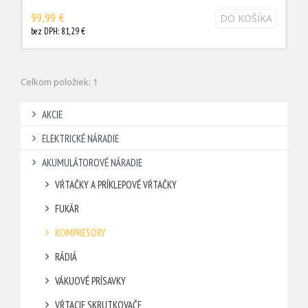
99,99 €
DO KOŠÍKA
bez DPH: 81,29 €
Celkom položiek: 1
AKCIE
ELEKTRICKÉ NÁRADIE
AKUMULÁTOROVÉ NÁRADIE
VŔTAČKY A PRÍKLEPOVÉ VŔTAČKY
FUKÁR
KOMPRESORY
RÁDIÁ
VÁKUOVÉ PRÍSAVKY
VŔTACIE SKRUTKOVAČE