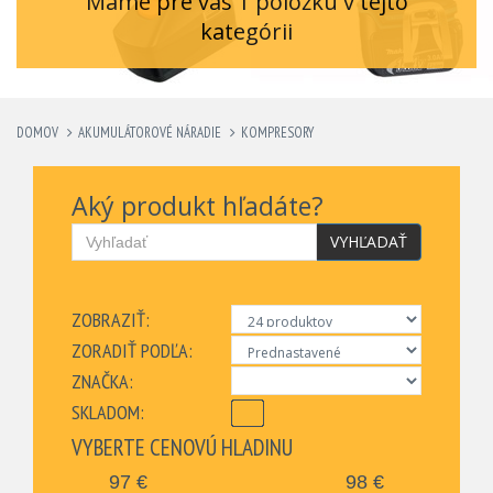
Máme pre vás 1 položku v tejto
kategórii
DOMOV
AKUMULÁTOROVÉ NÁRADIE
KOMPRESORY
Aký produkt hľadáte?
VYHĽADAŤ
ZOBRAZIŤ:
ZORADIŤ PODĽA:
ZNAČKA:
SKLADOM:
VYBERTE CENOVÚ HLADINU
97
€
98
€