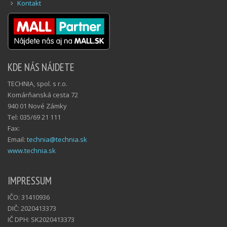
Kontakt
KDE NÁS NÁJDETE
TECHNIA, spol. s r.o.
Komárňanská cesta 72
940 01 Nové Zámky
Tel: 035/69 21 111
Fax:
Email:
technia@technia.sk
www.technia.sk
IMPRESSUM
IČO: 31410936
DIČ: 2020413373
IČ DPH: SK2020413373