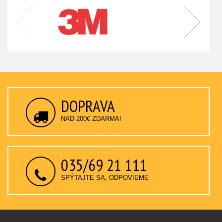
DOPRAVA
NAD 200€ ZDARMA!
035/69 21 111
SPÝTAJTE SA, ODPOVIEME