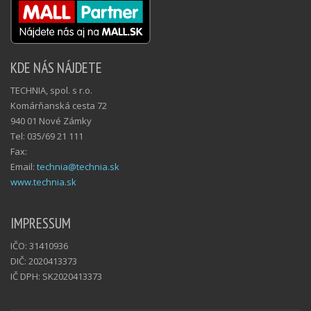
KDE NÁS NÁJDETE
TECHNIA, spol. s r.o.
Komárňanská cesta 72
940 01 Nové Zámky
Tel: 035/69 21 111
Fax:
Email:
technia@technia.sk
www.technia.sk
IMPRESSUM
IČO: 31410936
DIČ: 2020413373
IČ DPH: SK2020413373