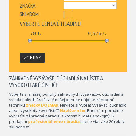
ZNAČKA:
SKLADOM:
VYBERTE CENOVÚ HLADINU
78
€
9,576
€
ZOBRAZ
ZÁHRADNÉ VYSÁVAŠE, DÚCHADLÁ NA LÍSTE A
VYSOKOTLAKÉ ČISTIČE
Vyberte si z našej ponuky záhradných vysávačov, dúchadiel a
vysokotlakých čističov. V našej ponuke nájdete záhradnú
techniku
značky DOLMAR
. Neviete si vybrať vysávač, dúchadlo
alebo vysokotlakový čistič?
Napíšte nám
. Radi vám poradíme
vybrať si záhradné náradie, s ktorým budete spokojný. S
predajom
profesionálneho náradia
máme viac ako 20 rokov
skúseností.