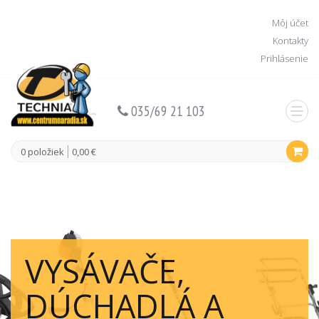
Môj účet
Kontakty
Prihlásenie
035/69 21 103
0 položiek
0,00 €
VYSÁVAČE,
DÚCHADLÁ A