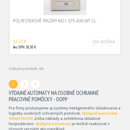
POLYESTEROVÉ PRÚŽKY M21-375-430-WT-CL
37,27 €
DO KOŠÍKA
bez DPH: 30,30 €
Celkom položiek: 64
1
2
3
VÝDAJNÉ AUTOMATY NA OSOBNÉ OCHRANNÉ
PRACOVNÉ POMÔCKY - OOPP
Pre firmy poskytujeme aj systémy inteligentného skladovania a
logistiky osobných ochranných pomôcok.
Výdajné automaty
VENDITECH®
znížia náklady a zefektívnia skladové
hospodárstvo.
Výdajné automaty
je možné realizovať v
rôznych verziách ako napríklad: