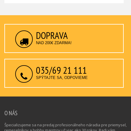
DOPRAVA
NAD 200€ ZDARMA!
035/69 21 111
SPÝTAJTE SA, ODPOVIEME
O NÁS
Špecializujeme sa na predaj profesionálneho náradia pre priemysel,
remeselníkov a hobby majstrov už viac ako 30 rokov. Radi vám