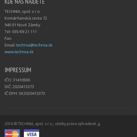
KDE NÁS NÁJDETE
TECHNIA, spol. s r.o.
Komárňanská cesta 72
940 01 Nové Zámky
Tel: 035/69 21 111
Fax:
Email:
technia@technia.sk
www.technia.sk
IMPRESSUM
IČO: 31410936
DIČ: 2020413373
IČ DPH: SK2020413373
2016 © TECHNIA, spol. s r.o., všetky práva vyhradené.
a