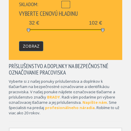
SKLADOM:
VYBERTE CENOVÚ HLADINU
32
€
102
€
ZOBRAZ
PRÍSLUŠENSTVO A DOPLNKY NA BEZPEČNOSTNÉ
OZNAČOVANIE PRACOVISKA
Vyberte si z našej ponuky príslušenstva a doplnkov k
tlačiarňam na bezpečnostné označovanie a identifikáciu
pracoviska. V našej ponuke nájdete označovacie tlačiarne a
príslušenstvo značky
BRADY
. Radi vám podaríme pri výbere
označovacej tlačiarne a jej príslušenstva.
Napíšte nám
. Sme
špecialisti na predaj
profesionálneho náradia
. Robíme to už
viac ako 20 rokov.