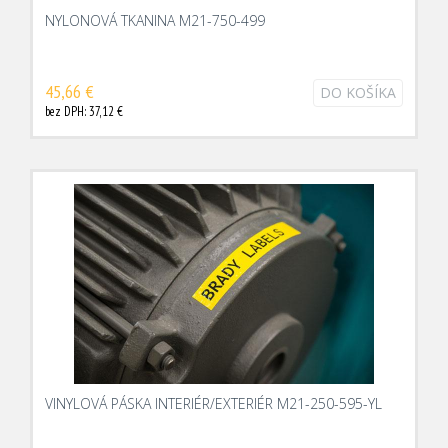
NYLONOVÁ TKANINA M21-750-499
45,66 €
DO KOŠÍKA
bez DPH: 37,12 €
VINYLOVÁ PÁSKA INTERIÉR/EXTERIÉR M21-250-595-YL