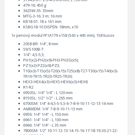
479-16: 450 g
3625W-35: 35mm
MTG-3-16: 3 m; 16 mm
KB18-01: 18 x 161 mm
KSBG18-10 DISPEN: 18mm, x10
1x penový modul FF1A179 x158 (543 x 445 mm), 158 kusov
2058-BR: 1/4”, 8 mm
59/S100B-T:
1/4”: 4,5-5,5;
PH1(x2)-PH2(x9)-PH3-PH2G(x5);
PZ1(x2)-PZ2(x9)-PZ3;
T10(x3)-T15(x5)-T20(x15)-T25(x8)-T27-T30(x15)-T40(x3)-
TR10-TR15-TR20-TR25-TR30;
HEX3-HEX4(x3)-HEX5-HEX6(x3)-HEX8;
R1-R2
6950SL: 1/4” 1/4” - L 120 mm
8150SL: 1/2” 1/2” - L 265 mm
6700SM: 1/4” 4-4,5-5-5,5-6-7-8-9-10-11-12-13-14 mm
A6800DM: 1/4” 7-8-9-10-11-13 mm
6956: 1/4” 1/4” - L 150 mm
6961: 1/4” 1/4” - L 100 mm
6966: 1/4” 1/4” - L 35 mm
7800SM: 1/2” 10-11-12-13-14-15-16-17-18-19-20-21-22-