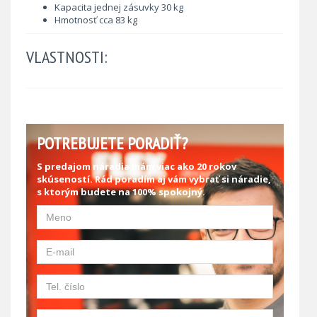
Kapacita jednej zásuvky 30 kg
Hmotnosť cca 83 kg
VLASTNOSTI:
POTREBUJETE PORADIŤ?
S predajom náradia mám viac ako 20 rokov
skúseností. Rád poradím aj vám vybrať si náradie,
s ktorým budete na 100% spokojný.