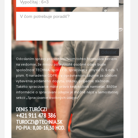
Odoslať
Odoslaním správy prostredníctvom tohto formulára beriem
na vedomie, že mnou poskytnuté osobné údaje bude
spoločnosť TECHNIA, spol s r.o. spracúvať v zmysle čl. 6 ods. 1.
písm. f) nariadenia GDPR – v oprávnenom záujme za účelom
vybavenia podaného dopytu, otázky, prípadne sťažnosti.
Takéto spracúvanie máte právo kedykoľvek namietať. Bližšie
informácie o spracúvaní údajov je možné nájsť v samostatnej
sekcii
„Spracúvanie osobných údajov“
.
DENIS TURÓCZI
+421 911 478 386
TUROCZI@TECHNIA.SK
PO-PIA: 8,00-16,30 HOD.