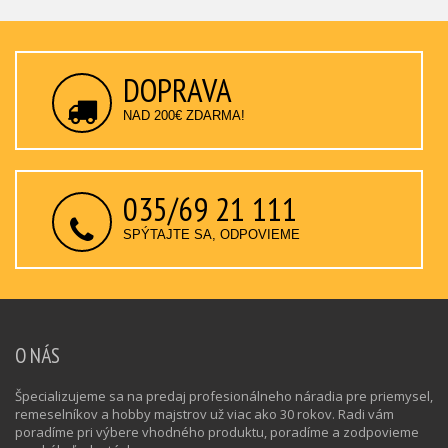
DOPRAVA
NAD 200€ ZDARMA!
035/69 21 111
SPÝTAJTE SA, ODPOVIEME
O NÁS
Špecializujeme sa na predaj profesionálneho náradia pre priemysel,
remeselníkov a hobby majstrov už viac ako 30 rokov. Radi vám
poradíme pri výbere vhodného produktu, poradíme a zodpovieme