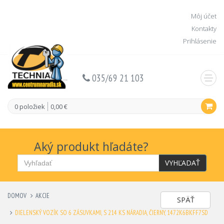
Môj účet
Kontakty
Prihlásenie
035/69 21 103
0 položiek
0,00 €
Aký produkt hľadáte?
VYHĽADAŤ
DOMOV
AKCIE
SPÄŤ
DIELENSKÝ VOZÍK SO 6 ZÁSUVKAMI, S 214 KS NÁRADIA, ČIERNY, 1472K6BKFF7SD