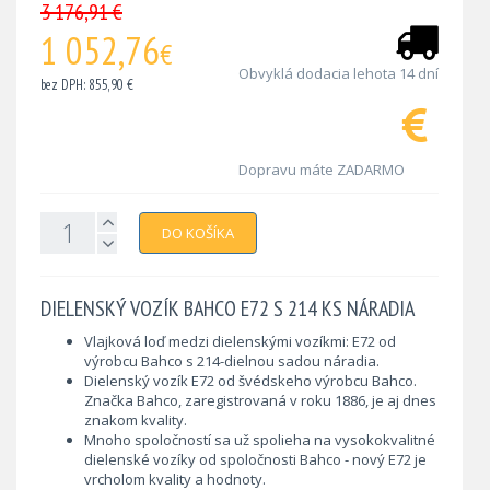
3 176,91 €
1 052,76
€
Obvyklá dodacia lehota 14 dní
bez DPH: 855,90 €
Dopravu máte ZADARMO
DO KOŠÍKA
DIELENSKÝ VOZÍK BAHCO E72 S 214 KS NÁRADIA
Vlajková loď medzi dielenskými vozíkmi: E72 od
výrobcu Bahco s 214-dielnou sadou náradia.
Dielenský vozík E72 od švédskeho výrobcu Bahco.
Značka Bahco, zaregistrovaná v roku 1886, je aj dnes
znakom kvality.
Mnoho spoločností sa už spolieha na vysokokvalitné
dielenské vozíky od spoločnosti Bahco - nový E72 je
vrcholom kvality a hodnoty.