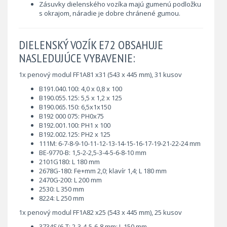
Zásuvky dielenského vozíka majú gumenú podložku
s okrajom, náradie je dobre chránené gumou.
DIELENSKÝ VOZÍK E72 OBSAHUJE
NASLEDUJÚCE VYBAVENIE:
1x penový modul FF1A81 x31 (543 x 445 mm), 31 kusov
B191.040.100: 4,0 x 0,8 x 100
B190.055.125: 5,5 x 1,2 x 125
B190.065.150: 6,5x1x150
B192 000 075: PH0x75
B192.001.100: PH1 x 100
B192.002.125: PH2 x 125
111M: 6-7-8-9-10-11-12-13-14-15-16-17-19-21-22-24 mm
BE-9770-B: 1,5-2-2,5-3-4-5-6-8-10 mm
2101G180: L 180 mm
2678G-180: Fe+mm 2,0; klavír 1,4; L 180 mm
2470G-200: L 200 mm
2530: L 350 mm
8224: L 250 mm
1x penový modul FF1A82 x25 (543 x 445 mm), 25 kusov
3734S/6-T: 2-3-4-5-6-8 mm; L 150 mm