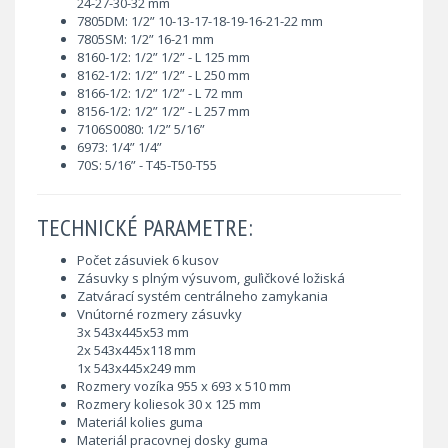
24-27-30-32 mm
7805DM: 1/2” 10-13-17-18-19-16-21-22 mm
7805SM: 1/2” 16-21 mm
8160-1/2: 1/2” 1/2” - L 125 mm
8162-1/2: 1/2” 1/2” - L 250 mm
8166-1/2: 1/2” 1/2” - L 72 mm
8156-1/2: 1/2” 1/2” - L 257 mm
7106S0080: 1/2” 5/16”
6973: 1/4” 1/4”
70S: 5/16” - T45-T50-T55
TECHNICKÉ PARAMETRE:
Počet zásuviek 6 kusov
Zásuvky s plným výsuvom, guľičkové ložiská
Zatvárací systém centrálneho zamykania
Vnútorné rozmery zásuvky
3x 543x445x53 mm
2x 543x445x118 mm
1x 543x445x249 mm
Rozmery vozíka 955 x 693 x 510 mm
Rozmery koliesok 30 x 125 mm
Materiál kolies guma
Materiál pracovnej dosky guma