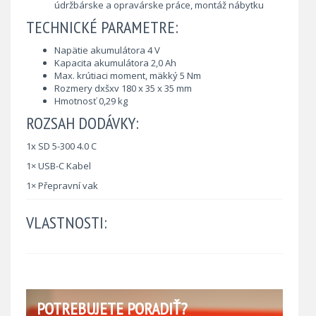
údržbárske a opravárske práce, montáž nábytku
TECHNICKÉ PARAMETRE:
Napätie akumulátora 4 V
Kapacita akumulátora 2,0 Ah
Max. krútiaci moment, mäkký 5 Nm
Rozmery dxšxv 180 x 35 x 35 mm
Hmotnosť 0,29 kg
ROZSAH DODÁVKY:
1x SD 5-300 4.0 C
1× USB-C Kabel
1× Přepravní vak
VLASTNOSTI:
POTREBUJETE PORADIŤ?