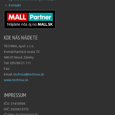
Kontakt
KDE NÁS NÁJDETE
TECHNIA, spol. s r.o.
Komárňanská cesta 72
940 01 Nové Zámky
Tel: 035/69 21 111
Fax:
Email:
technia@technia.sk
www.technia.sk
IMPRESSUM
IČO: 31410936
DIČ: 2020413373
IČ DPH: SK2020413373