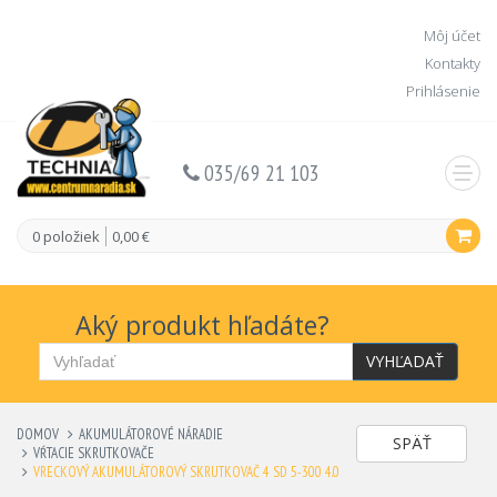
Môj účet
Kontakty
Prihlásenie
035/69 21 103
0 položiek
0,00 €
Aký produkt hľadáte?
VYHĽADAŤ
DOMOV
AKUMULÁTOROVÉ NÁRADIE
SPÄŤ
VŔTACIE SKRUTKOVAČE
VRECKOVÝ AKUMULÁTOROVÝ SKRUTKOVAČ 4 SD 5-300 4.0