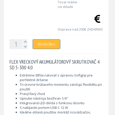
Tovar máme
na sklade
Doprava nad 200€ ZADARMO
DO KOŠÍKA
FLEX VRECKOVÝ AKUMULÁTOROVÝ SKRUTKOVAČ 4
SD 5-300 4.0
Extrémne štíhla rukoväť s úpravou Softgrip pre
perfektné držanie
Tri úrovne krútiaceho momentu zaisťujú flexibilitu pri
použití
Pravý/ľavý chod
Upnutie nástroja šesťhran 1/4"
Integrovaná LED-dióda s funkciou dosvitu
S nabíjacím portom USB-C 12 W
Ideálne oblasti použitia: montáž rozvádzačov,