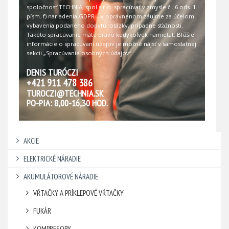
spoločnosť TECHNIA, spol s r.o. spracúvať v zmysle čl. 6 ods. 1.
písm. f) nariadenia GDPR – v oprávnenom záujme za účelom
vybavenia podaného dopytu, otázky, prípadne sťažnosti.
Takéto spracúvanie máte právo kedykoľvek namietať. Bližšie
informácie o spracúvaní údajov je možné nájsť v samostatnej
sekcii
„Spracúvanie osobných údajov“
.
DENIS TURÓCZI
+421 911 478 386
TUROCZI@TECHNIA.SK
PO-PIA: 8,00-16,30 HOD.
AKCIE
ELEKTRICKÉ NÁRADIE
AKUMULÁTOROVÉ NÁRADIE
VŔTAČKY A PRÍKLEPOVÉ VŔTAČKY
FUKÁR
KOMPRESORY