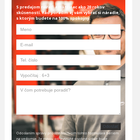
S predajom náradia mám viac ako 20 rokov
skúseností. Rád poradím aj vám vybrať si náradie,
s ktorým budete na 100% spokojný.
Odoslať
Odoslaním správy prostredníctvom tohto formulára beriem
na vedomie, že mnou poskytnuté osobné údaje bude