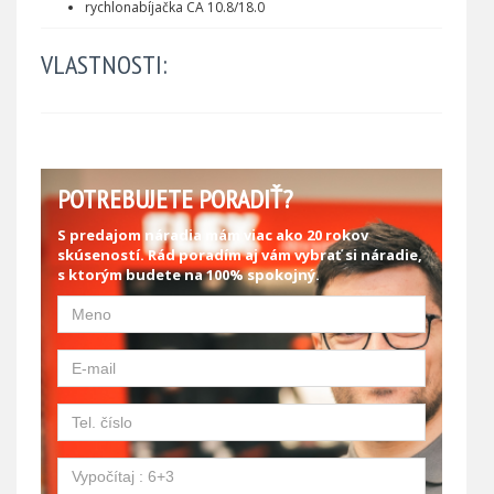
rychlonabíjačka CA 10.8/18.0
VLASTNOSTI:
POTREBUJETE PORADIŤ?
S predajom náradia mám viac ako 20 rokov
skúseností. Rád poradím aj vám vybrať si náradie,
s ktorým budete na 100% spokojný.