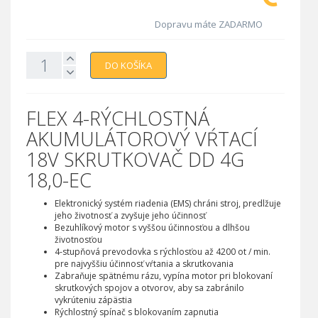
Dopravu máte ZADARMO
DO KOŠÍKA
FLEX 4-RÝCHLOSTNÁ
AKUMULÁTOROVÝ VŔTACÍ
18V SKRUTKOVAČ
DD 4G
18,0-EC
Elektronický systém riadenia (EMS) chráni stroj, predlžuje
jeho životnosť a zvyšuje jeho účinnosť
Bezuhlíkový motor s vyššou účinnosťou a dlhšou
životnosťou
4-stupňová prevodovka s rýchlosťou až 4200 ot / min.
pre najvyššiu účinnosť vŕtania a skrutkovania
Zabraňuje spätnému rázu, vypína motor pri blokovaní
skrutkových spojov a otvorov, aby sa zabránilo
vykrúteniu zápästia
Rýchlostný spínač s blokovaním zapnutia