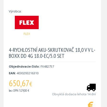
Výrobca:
FLEX
4-RYCHLOSTNÍ AKU-SKRUTKOVAČ 18,0 V V L-
BOXX DD 4G 18.0-EC/5.0 SET
Objednávacie číslo:
FX482757
EAN:
4030293216310
650,67
€
bez DPH: 529,00 €
Obvyklá dodacia lehota 14 dní