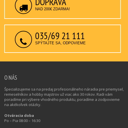
DOPRAVA
NAD 200€ ZDARMA!
035/69 21 111
SPÝTAJTE SA, ODPOVIEME
O NÁS
Špecializujeme sa na predaj profesionálneho náradia pre priemysel,
remeselníkov a hobby majstrov už viac ako 30 rokov. Radi vám
poradíme pri výbere vhodného produktu, poradíme a zodpovieme
na akékoľvek otázky.
Otváracia doba
Po – Pia 08:00 – 16:30