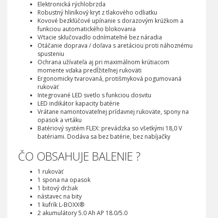
Elektronická rýchlobrzda
Robustný hliníkový kryt z tlakového odliatku
Kovové bezkľúčové upínanie s dorazovým krúžkom a
funkciou automatického blokovania
Vŕtacie skľučovadlo odnímateľné bez náradia
Otáčanie doprava / doľava s aretáciou proti náhoznému
spusteniu
Ochrana užívateľa aj pri maximálnom krútiacom
momente vďaka predĺžiteľnej rukoväti
Ergonomicky tvarovaná, protišmyková pogumovaná
rukoväť
Integrované LED svetlo s funkciou dosvitu
LED indikátor kapacity batérie
Vrátane namontovateľnej prídavnej rukoväte, spony na
opasok a vrtáku
Batériový systém FLEX: prevádzka so všetkými 18,0 V
batériami. Dodáva sa bez batérie, bez nabíjačky
ČO OBSAHUJE BALENIE ?
1 rukoväť
1
spona na
opasok
1 bitový
držiak
nástavec na bity
1 kufrík L-BOXX®
2 akumulátory 5.0 Ah AP 18.0/5.0