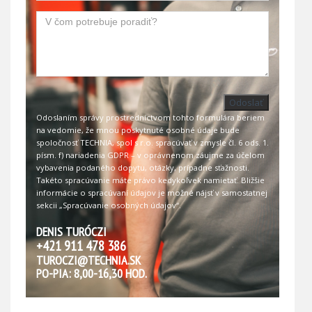
Odoslať
Odoslaním správy prostredníctvom tohto formulára beriem
na vedomie, že mnou poskytnuté osobné údaje bude
spoločnosť TECHNIA, spol s r.o. spracúvať v zmysle čl. 6 ods. 1.
písm. f) nariadenia GDPR – v oprávnenom záujme za účelom
vybavenia podaného dopytu, otázky, prípadne sťažnosti.
Takéto spracúvanie máte právo kedykoľvek namietať. Bližšie
informácie o spracúvaní údajov je možné nájsť v samostatnej
sekcii
„Spracúvanie osobných údajov“
.
DENIS TURÓCZI
+421 911 478 386
TUROCZI@TECHNIA.SK
PO-PIA: 8,00-16,30 HOD.