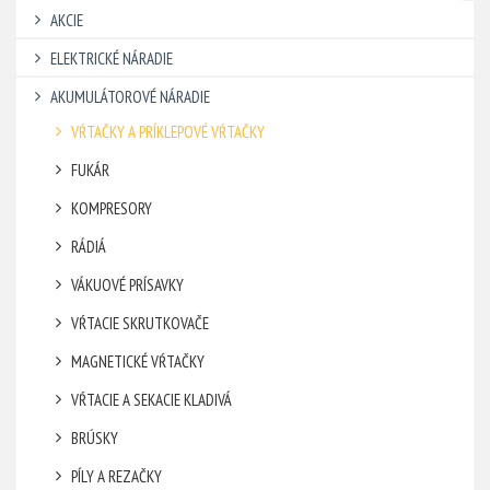
AKCIE
ELEKTRICKÉ NÁRADIE
AKUMULÁTOROVÉ NÁRADIE
VŔTAČKY A PRÍKLEPOVÉ VŔTAČKY
FUKÁR
KOMPRESORY
RÁDIÁ
VÁKUOVÉ PRÍSAVKY
VŔTACIE SKRUTKOVAČE
MAGNETICKÉ VŔTAČKY
VŔTACIE A SEKACIE KLADIVÁ
BRÚSKY
PÍLY A REZAČKY