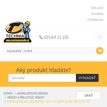
Môj účet
Kontakty
Prihlásenie
035/69 21 103
0 položiek
0,00 €
Aký produkt hľadáte?
VYHĽADAŤ
DOMOV
AKUMULÁTOROVÉ NÁRADIE
SPÄŤ
VŔTAČKY A PRÍKLEPOVÉ VŔTAČKY
4-RYCHLOSTNÍ AKU-SKRUTKOVAČ 18,0 V V L-BOXX DD 4G 18.0-EC/5.0 SET