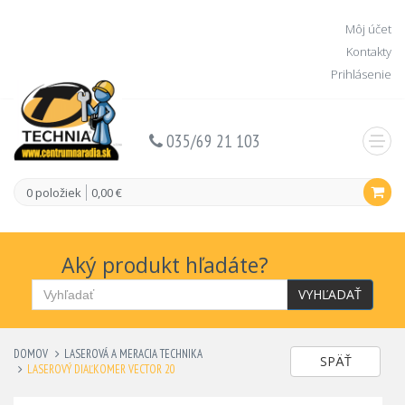
Môj účet
Kontakty
Prihlásenie
035/69 21 103
0 položiek
0,00 €
Aký produkt hľadáte?
VYHĽADAŤ
DOMOV
LASEROVÁ A MERACIA TECHNIKA
SPÄŤ
LASEROVÝ DIAĽKOMER VECTOR 20