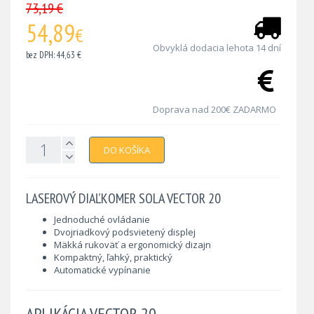
73,19 €
54,89
€
Obvyklá dodacia lehota 14 dní
bez DPH: 44,63 €
Doprava nad 200€ ZADARMO
DO KOŠÍKA
LASEROVÝ DIAĽKOMER SOLA VECTOR 20
Jednoduché ovládanie
Dvojriadkový podsvietený displej
Mäkká rukoväť a ergonomický dizajn
Kompaktný, ľahký, praktický
Automatické vypínanie
APLIKÁCIA VECTOR 20