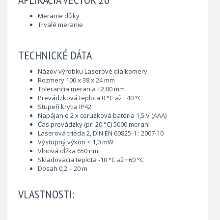
Meranie dĺžky
Trvalé meranie
TECHNICKÉ DÁTA
Názov výrobku Laserové diaľkomery
Rozmery 100 x 38 x 24 mm
Tolerancia merania ±2,00 mm
Prevádzková teplota 0 °C až +40 °C
Stupeň krytia IP42
Napájanie 2 x ceruzková batéria 1,5 V (AAA)
Čas prevádzky (pri 20 °C) 5000 meraní
Laserová trieda 2, DIN EN 60825-1 : 2007-10
Výstupný výkon < 1,0 mW
Vlnová dĺžka 650 nm
Skladovacia teplota -10 °C až +60 °C
Dosah 0,2 – 20 m
VLASTNOSTI: