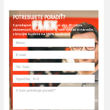
POTREBUJETE PORADIŤ?
S predajom náradia mám viac ako 20 rokov
skúseností. Rád poradím aj vám vybrať si náradie,
s ktorým budete na 100% spokojný.