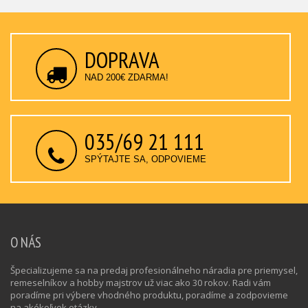
DOPRAVA
NAD 200€ ZDARMA!
035/69 21 111
SPÝTAJTE SA, ODPOVIEME
O NÁS
Špecializujeme sa na predaj profesionálneho náradia pre priemysel,
remeselníkov a hobby majstrov už viac ako 30 rokov. Radi vám
poradíme pri výbere vhodného produktu, poradíme a zodpovieme
na akékoľvek otázky.