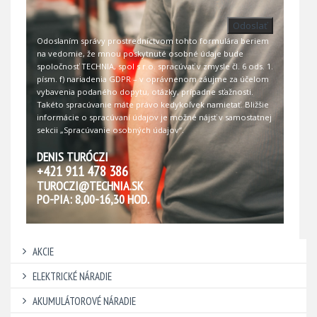
Odoslať
Odoslaním správy prostredníctvom tohto formulára beriem
na vedomie, že mnou poskytnuté osobné údaje bude
spoločnosť TECHNIA, spol s r.o. spracúvať v zmysle čl. 6 ods. 1.
písm. f) nariadenia GDPR – v oprávnenom záujme za účelom
vybavenia podaného dopytu, otázky, prípadne sťažnosti.
Takéto spracúvanie máte právo kedykoľvek namietať. Bližšie
informácie o spracúvaní údajov je možné nájsť v samostatnej
sekcii
„Spracúvanie osobných údajov“
.
DENIS TURÓCZI
+421 911 478 386
TUROCZI@TECHNIA.SK
PO-PIA: 8,00-16,30 HOD.
AKCIE
ELEKTRICKÉ NÁRADIE
AKUMULÁTOROVÉ NÁRADIE