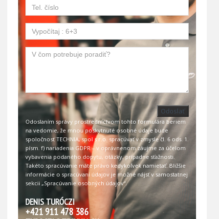
Odoslať
Odoslaním správy prostredníctvom tohto formulára beriem
na vedomie, že mnou poskytnuté osobné údaje bude
spoločnosť TECHNIA, spol s r.o. spracúvať v zmysle čl. 6 ods. 1.
písm. f) nariadenia GDPR – v oprávnenom záujme za účelom
vybavenia podaného dopytu, otázky, prípadne sťažnosti.
Takéto spracúvanie máte právo kedykoľvek namietať. Bližšie
informácie o spracúvaní údajov je možné nájsť v samostatnej
sekcii
„Spracúvanie osobných údajov“
.
DENIS TURÓCZI
+421 911 478 386