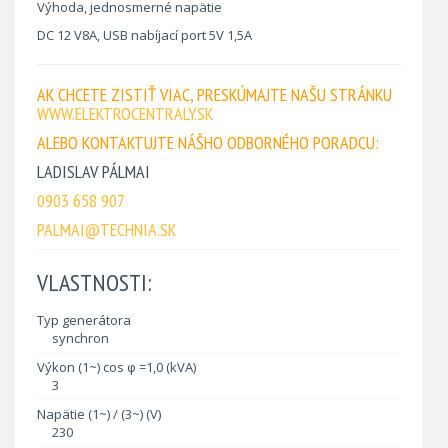
Výhoda, jednosmerné napätie
DC 12 V8A, USB nabíjací port 5V 1,5A
AK CHCETE ZISTIŤ VIAC, PRESKÚMAJTE NAŠU STRÁNKU
WWW.ELEKTROCENTRALY.SK
ALEBO KONTAKTUJTE NÁŠHO ODBORNÉHO PORADCU:
LADISLAV PÁLMAI
0903 658 907
PALMAI@TECHNIA.SK
VLASTNOSTI:
Typ generátora
synchron
Výkon (1~) cos φ =1,0 (kVA)
3
Napätie (1~) / (3~) (V)
230