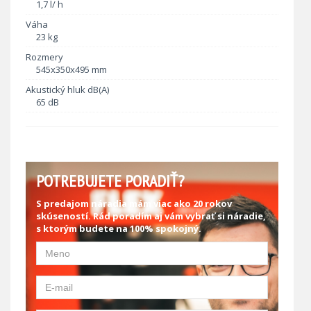
1,7 l/ h
Váha
23 kg
Rozmery
545x350x495 mm
Akustický hluk dB(A)
65 dB
POTREBUJETE PORADIŤ?
S predajom náradia mám viac ako 20 rokov
skúseností. Rád poradím aj vám vybrať si náradie,
s ktorým budete na 100% spokojný.