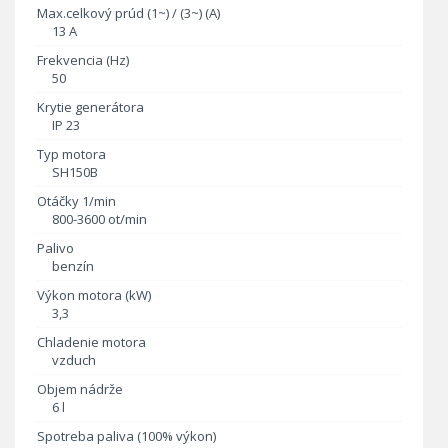
Max.celkový prúd (1~) / (3~) (A)
13 A
Frekvencia (Hz)
50
Krytie generátora
IP 23
Typ motora
SH150B
Otáčky 1/min
800-3600 ot/min
Palivo
benzín
Výkon motora (kW)
3,3
Chladenie motora
vzduch
Objem nádrže
6 l
Spotreba paliva (100% výkon)