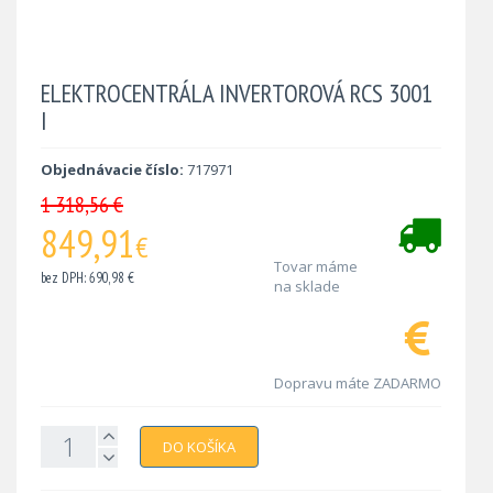
ELEKTROCENTRÁLA INVERTOROVÁ RCS 3001
I
Objednávacie číslo:
717971
1 318,56 €
849,91
€
Tovar máme
bez DPH: 690,98 €
na sklade
Dopravu máte ZADARMO
DO KOŠÍKA