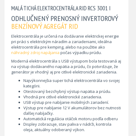
MALÁ TICHÁ ELEKTROCENTRÁLA RID RCS 3001 I
ODHLUČNENÝ PRENOSNÝ INVERTOROVÝ
BENZÍNOVÝ AGREGÁT RID
Elektrocentrála je určená na dodávanie elektrickej energie
pri práci s elektrickým náradím a zariadeniami, ideálna
elektrocentrála pre kemping, alebo na použitie ako
náhradný zdroj napájania
počas výpadku prúdu.
Moderná elektrocentrála s USB výstupom bola testovaná aj
na výstup dodávaného napätia a prúdu, čo potvrdzuje, že
generátor je vhodný aj pre citlivé elektronické zariadenia.
Najvýkonnejšia super tichá elektrocentrála vo svojej
kategórii.
Otestovaný bezchybný výstup napätia a prúdu.
Vhodná pre citlivé elektronické zariadenia.
USB výstup pre nabíjanie mobilných zariadení.
Výstup pre nabíjanie 12 V akumulátorov bez nutnosti
ďalšej nabíjačky.
Automatická regulácia otáčok motoru podľa odberu
Displey zobrazuje, stav paliva v nádrži, kontrola
oleja, aktuálny odoberaný výkon.