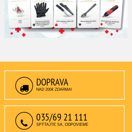
DOPRAVA
NAD 200€ ZDARMA!
035/69 21 111
SPÝTAJTE SA, ODPOVIEME