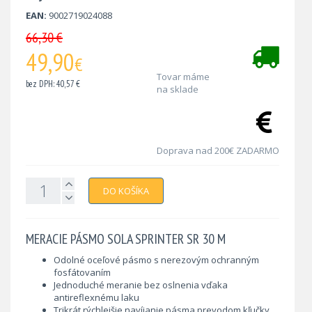
EAN:
9002719024088
66,30 €
49,90
€
Tovar máme
bez DPH: 40,57 €
na sklade
Doprava nad 200€ ZADARMO
DO KOŠÍKA
MERACIE PÁSMO SOLA SPRINTER SR 30 M
Odolné oceľové pásmo s nerezovým ochranným
fosfátovaním
Jednoduché meranie bez oslnenia vďaka
antireflexnému laku
Trikrát rýchlejšie navíjanie pásma prevodom kľučky