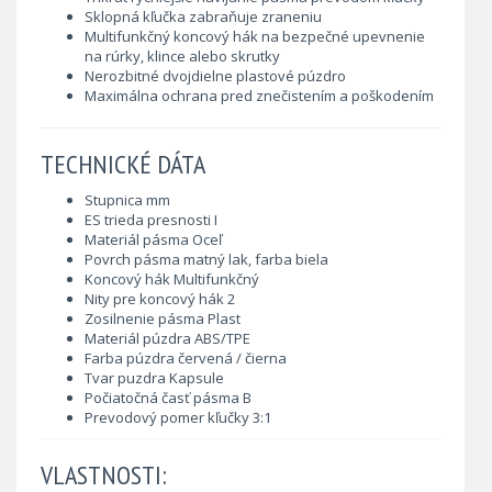
Sklopná kľučka zabraňuje zraneniu
Multifunkčný koncový hák na bezpečné upevnenie
na rúrky, klince alebo skrutky
Nerozbitné dvojdielne plastové púzdro
Maximálna ochrana pred znečistením a poškodením
TECHNICKÉ DÁTA
Stupnica mm
ES trieda presnosti I
Materiál pásma Oceľ
Povrch pásma matný lak, farba biela
Koncový hák Multifunkčný
Nity pre koncový hák 2
Zosilnenie pásma Plast
Materiál púzdra ABS/TPE
Farba púzdra červená / čierna
Tvar puzdra Kapsule
Počiatočná časť pásma B
Prevodový pomer kľučky 3:1
VLASTNOSTI: