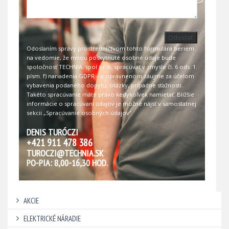
Odoslať
Odoslaním správy prostredníctvom tohto formulára beriem
na vedomie, že mnou poskytnuté osobné údaje bude
spoločnosť TECHNIA, spol s r.o. spracúvať v zmysle čl. 6 ods. 1.
písm. f) nariadenia GDPR – v oprávnenom záujme za účelom
vybavenia podaného dopytu, otázky, prípadne sťažnosti.
Takéto spracúvanie máte právo kedykoľvek namietať. Bližšie
informácie o spracúvaní údajov je možné nájsť v samostatnej
sekcii
„Spracúvanie osobných údajov“
.
DENIS TURÓCZI
+421 911 478 386
TUROCZI@TECHNIA.SK
PO-PIA: 8,00-16,30 HOD.
AKCIE
ELEKTRICKÉ NÁRADIE