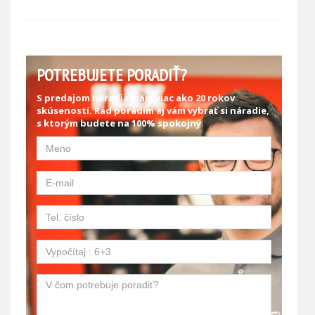
POTREBUJETE PORADIŤ?
S predajom náradia mám viac ako 20 rokov
skúseností. Rád poradím aj vám vybrať si náradie,
s ktorým budete na 100% spokojný.