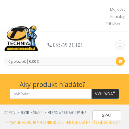
Môj účet
Kontakty
Prihlásenie
035/69 21 103
0 položiek
0,00 €
Aký produkt hľadáte?
VYHĽADAŤ
DOMOV
RUČNÉ NÁRADIE
MERADLÁ A MERACIE PÁSMA
SPÄŤ
MERACIE PÁSMO, 10 MM SPRINTER SR 30 M/B OCEĽOVÉ, MATNÝ LESK, EC-TRIEDA 1