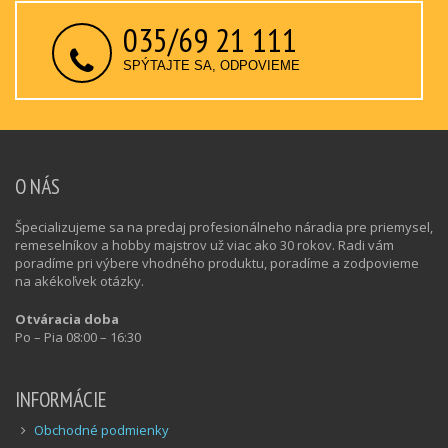
035/69 21 111
SPÝTAJTE SA, ODPOVIEME
O NÁS
Špecializujeme sa na predaj profesionálneho náradia pre priemysel,
remeselníkov a hobby majstrov už viac ako 30 rokov. Radi vám
poradíme pri výbere vhodného produktu, poradíme a zodpovieme
na akékoľvek otázky.
Otváracia doba
Po – Pia 08:00 – 16:30
INFORMÁCIE
Obchodné podmienky