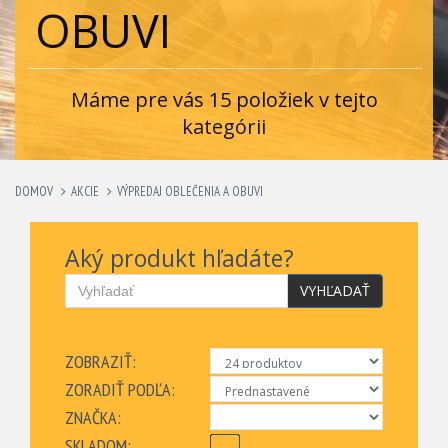
OBUVI
Máme pre vás 15 položiek v tejto
kategórii
DOMOV
AKCIE
VÝPREDAJ OBLEČENIA A OBUVI
Aký produkt hľadáte?
VYHĽADAŤ
ZOBRAZIŤ:
ZORADIŤ PODĽA:
ZNAČKA:
SKLADOM: