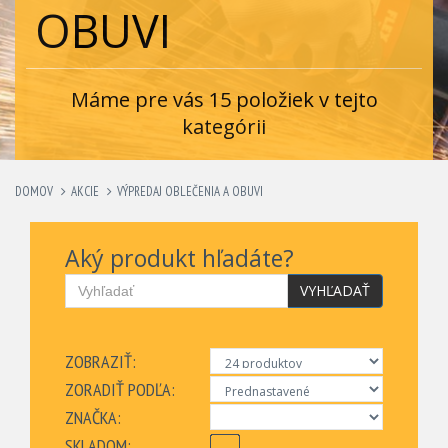
OBUVI
Máme pre vás 15 položiek v tejto
kategórii
DOMOV
AKCIE
VÝPREDAJ OBLEČENIA A OBUVI
Aký produkt hľadáte?
VYHĽADAŤ
ZOBRAZIŤ:
ZORADIŤ PODĽA:
ZNAČKA:
SKLADOM: