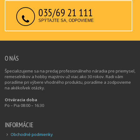
035/69 21 111
SPÝTAJTE SA, ODPOVIEME
O NÁS
Špecializujeme sa na predaj profesionálneho náradia pre priemysel,
remeselníkov a hobby majstrov už viac ako 30 rokov. Radi vám
poradíme pri výbere vhodného produktu, poradíme a zodpovieme
na akékoľvek otázky.
Otváracia doba
Po – Pia 08:00 – 16:30
INFORMÁCIE
Obchodné podmienky