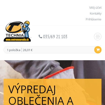
Môj účet
Kontakty
Prihlásenie
035/69 21 103
1 položka
26,01 €
VÝPREDAJ
OBLEČENIA A