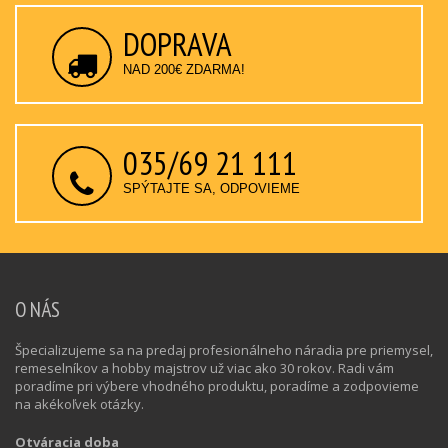
DOPRAVA
NAD 200€ ZDARMA!
035/69 21 111
SPÝTAJTE SA, ODPOVIEME
O NÁS
Špecializujeme sa na predaj profesionálneho náradia pre priemysel,
remeselníkov a hobby majstrov už viac ako 30 rokov. Radi vám
poradíme pri výbere vhodného produktu, poradíme a zodpovieme
na akékoľvek otázky.
Otváracia doba