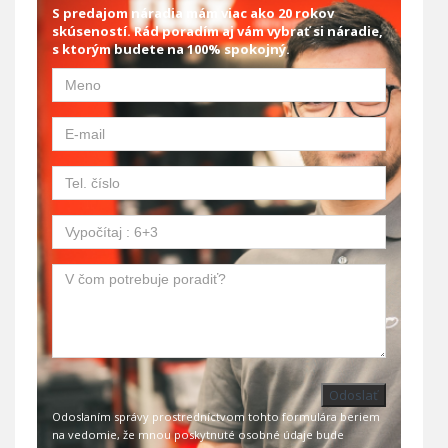
S predajom náradia mám viac ako 20 rokov
skúseností. Rád poradím aj vám vybrať si náradie,
s ktorým budete na 100% spokojný.
Odoslať
Odoslaním správy prostredníctvom tohto formulára beriem
na vedomie, že mnou poskytnuté osobné údaje bude