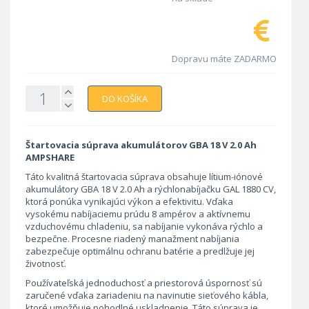
Dopravu máte ZADARMO
DO KOŠÍKA
Štartovacia súprava akumulátorov GBA 18 V 2.0 Ah
AMPSHARE
Táto kvalitná štartovacia súprava obsahuje lítium-iónové
akumulátory GBA 18 V 2.0 Ah a rýchlonabíjačku GAL 1880 CV,
ktorá ponúka vynikajúci výkon a efektivitu. Vďaka
vysokému nabíjaciemu prúdu 8 ampérov a aktívnemu
vzduchovému chladeniu, sa nabíjanie vykonáva rýchlo a
bezpečne. Procesne riadený manažment nabíjania
zabezpečuje optimálnu ochranu batérie a predlžuje jej
životnosť.
Používateľská jednoduchosť a priestorová úspornosť sú
zaručené vďaka zariadeniu na navinutie sieťového kábla,
ktoré umožňuje pohodlné uskladnenie. Táto súprava je