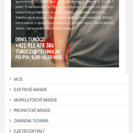
spoločnosť TECHNIA, spol s r.o. spracúvať v zmysle čl. 6 ods. 1.
písm. f) nariadenia GDPR – v oprávnenom záujme za účelom
vybavenia podaného dopytu, otázky, prípadne sťažnosti.
Takéto spracúvanie máte právo kedykoľvek namietať. Bližšie
informácie o spracúvaní údajov je možné nájsť v samostatnej
sekcii
„Spracúvanie osobných údajov“
.
DENIS TURÓCZI
+421 911 478 386
TUROCZI@TECHNIA.SK
PO-PIA: 8,00-16,30 HOD.
AKCIE
ELEKTRICKÉ NÁRADIE
AKUMULÁTOROVÉ NÁRADIE
PNEUMATICKÉ NÁRADIE
ZÁHRADNÁ TECHNIKA
ELEKTROCENTRÁLY