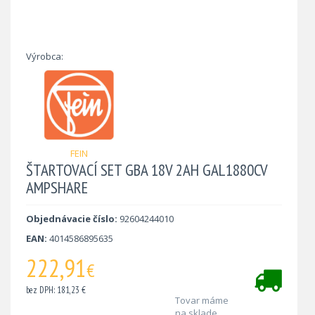
Výrobca:
FEIN
ŠTARTOVACÍ SET GBA 18V 2AH GAL1880CV
AMPSHARE
Objednávacie číslo:
92604244010
EAN:
4014586895635
222,91
€
bez DPH: 181,23 €
Tovar máme
na sklade