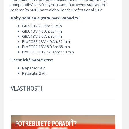
kompatibilná so všetkými akumulátorovými súpravami s
rozhraním AMPShare alebo Bosch Professional 18 V.
Doby nabíjania (80 % max. kapacity):
GBA 18 V 2.0 Ah: 15 min
GBA 18 V 4.0 Ah: 25 min
GBA 18 V 5.0 Ah: 35 min
ProCORE 18 V 4.0 Ah: 32 min
ProCORE 18 V 8.0 Ah: 68 min
ProCORE 18 V 12.0 Ah: 113 min
Technické parametre:
Napätie: 18 V
Kapacita: 2 Ah
VLASTNOSTI:
POTREBUJETE PORADIŤ?