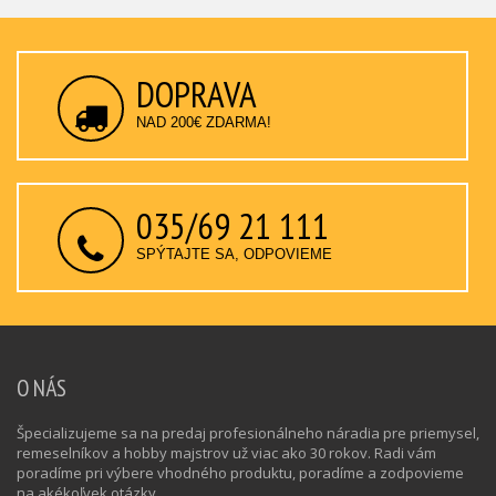
DOPRAVA
NAD 200€ ZDARMA!
035/69 21 111
SPÝTAJTE SA, ODPOVIEME
O NÁS
Špecializujeme sa na predaj profesionálneho náradia pre priemysel,
remeselníkov a hobby majstrov už viac ako 30 rokov. Radi vám
poradíme pri výbere vhodného produktu, poradíme a zodpovieme
na akékoľvek otázky.