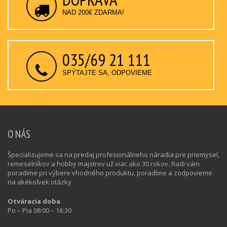
NAD 200€ ZDARMA!
035/69 21 111
SPÝTAJTE SA, ODPOVIEME
O NÁS
Špecializujeme sa na predaj profesionálneho náradia pre priemysel,
remeselníkov a hobby majstrov už viac ako 30 rokov. Radi vám
poradíme pri výbere vhodného produktu, poradíme a zodpovieme
na akékoľvek otázky.
Otváracia doba
Po – Pia 08:00 – 16:30