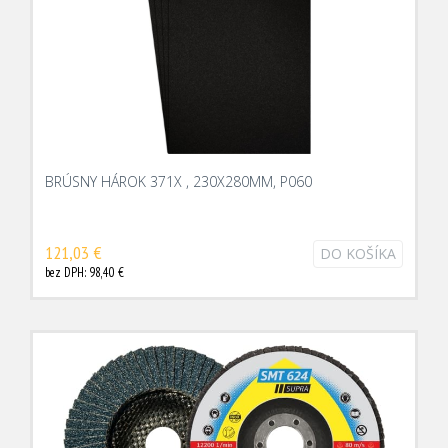
BRÚSNY HÁROK 371X , 230X280MM, P060
121,03 €
DO KOŠÍKA
bez DPH: 98,40 €