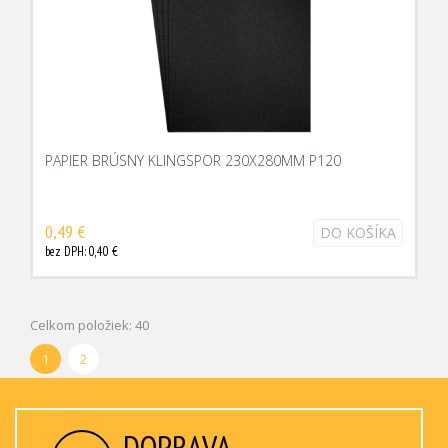
PAPIER BRÚSNY KLINGSPOR 230X280MM P120
0,49 €
DO KOŠÍKA
bez DPH: 0,40 €
Celkom položiek: 40
1
2
DOPRAVA