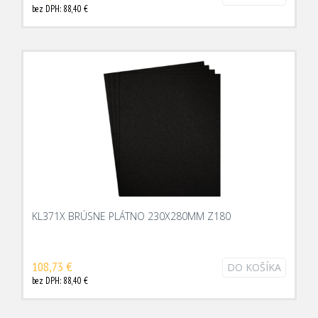
bez DPH: 88,40 €
KL371X BRÚSNE PLÁTNO 230X280MM Z180
108,73 €
DO KOŠÍKA
bez DPH: 88,40 €