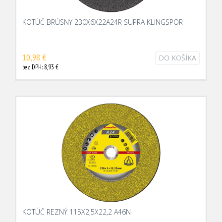
KOTÚČ BRÚSNY 230X6X22A24R SUPRA KLINGSPOR
10,98 €
DO KOŠÍKA
bez DPH: 8,93 €
KOTÚČ REZNÝ 115X2,5X22,2 A46N