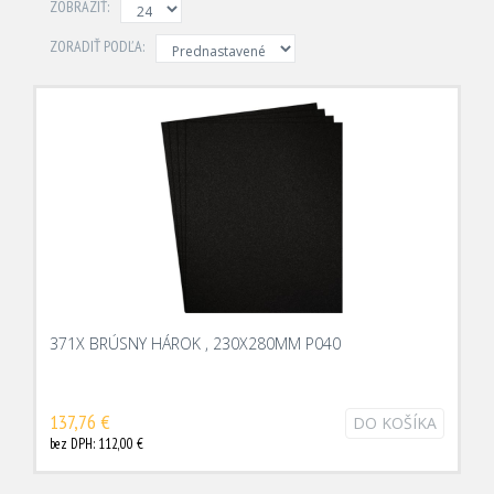
ZOBRAZIŤ:
ZORADIŤ PODĽA:
371X BRÚSNY HÁROK , 230X280MM P040
137,76 €
DO KOŠÍKA
bez DPH: 112,00 €