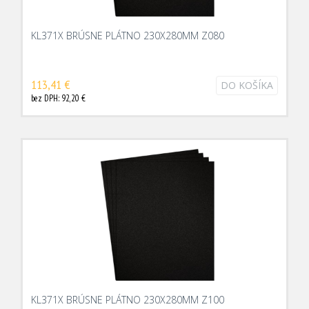
KL371X BRÚSNE PLÁTNO 230X280MM Z080
113,41 €
DO KOŠÍKA
bez DPH: 92,20 €
KL371X BRÚSNE PLÁTNO 230X280MM Z100