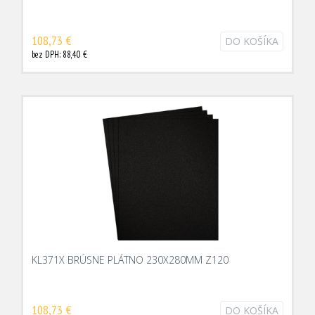
108,73 €
DO KOŠÍKA
bez DPH: 88,40 €
KL371X BRÚSNE PLÁTNO 230X280MM Z120
108,73 €
DO KOŠÍKA