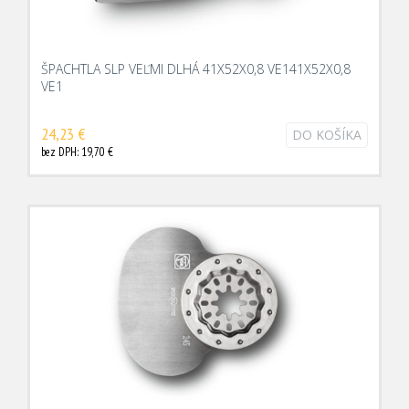
ŠPACHTLA SLP VEĽMI DLHÁ 41X52X0,8 VE141X52X0,8
VE1
24,23 €
DO KOŠÍKA
bez DPH: 19,70 €