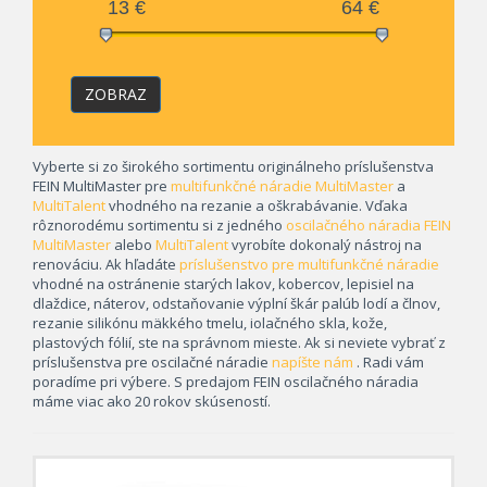
13
€
64
€
ZOBRAZ
Vyberte si zo širokého sortimentu originálneho príslušenstva
FEIN MultiMaster pre
multifunkčné náradie MultiMaster
a
MultiTalent
vhodného na rezanie a oškrabávanie. Vďaka
rôznorodému sortimentu si z jedného
oscilačného náradia FEIN
MultiMaster
alebo
MultiTalent
vyrobíte dokonalý nástroj na
renováciu. Ak hľadáte
príslušenstvo pre multifunkčné náradie
vhodné na ostránenie starých lakov, kobercov, lepisiel na
dlaždice, náterov, odstaňovanie výplní škár palúb lodí a člnov,
rezanie silikónu mäkkého tmelu, iolačného skla, kože,
plastových fólií, ste na správnom mieste. Ak si neviete vybrať z
príslušenstva pre oscilačné náradie
napíšte nám
. Radi vám
poradíme pri výbere. S predajom FEIN oscilačného náradia
máme viac ako 20 rokov skúseností.