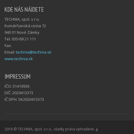
KDE NÁS NÁJDETE
TECHNIA, spol. s r.o.
Komárňanská cesta 72
940 01 Nové Zámky
Tel: 035/69 21 111
Fax:
Email:
technia@technia.sk
www.technia.sk
IMPRESSUM
IČO: 31410936
DIČ: 2020413373
IČ DPH: SK2020413373
2016 © TECHNIA, spol. s r.o., všetky práva vyhradené.
a