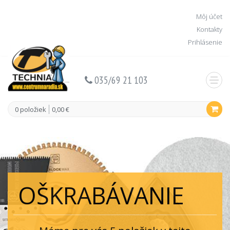
Môj účet
Kontakty
Prihlásenie
035/69 21 103
0 položiek
0,00 €
OŠKRABÁVANIE