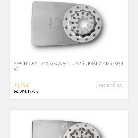
ŠPACHTLA SL 34X52X0,8 VE1 ÚEVNÝ , KRÁTKY34X52X0,8
VE1
24,23 €
DO KOŠÍKA
bez DPH: 19,70 €