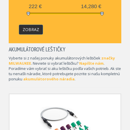
222
€
14,280
€
ZOBRAZ
AKUMULÁTOROVÉ LEŠTIČKY
Vyberte si z našej ponuky akumulátorových leštičiek
značky
MILWAUKEE
. Neviete si vybrať leštičku?
Napíšte nám
.
Poradíme vám vybrať si aku leštičku podľa vašich potrieb. Ak ste
tu nenašli náradie, ktoré potrebujete pozrite si našu kompletnú
ponuku
akumulátorového náradia
.