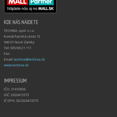
KDE NÁS NÁJDETE
TECHNIA, spol. s r.o.
Komárňanská cesta 72
940 01 Nové Zámky
Tel: 035/69 21 111
Fax:
Email:
technia@technia.sk
www.technia.sk
IMPRESSUM
IČO: 31410936
DIČ: 2020413373
IČ DPH: SK2020413373