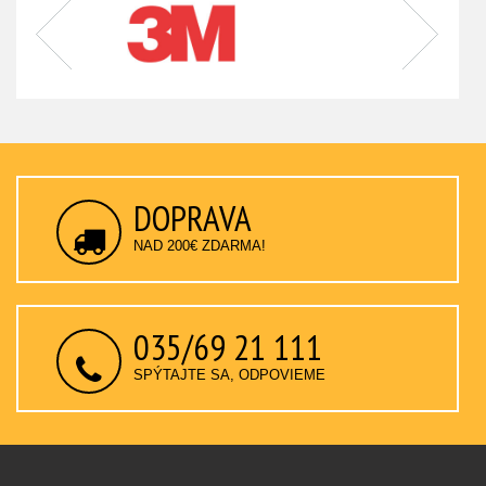
DOPRAVA
NAD 200€ ZDARMA!
035/69 21 111
SPÝTAJTE SA, ODPOVIEME