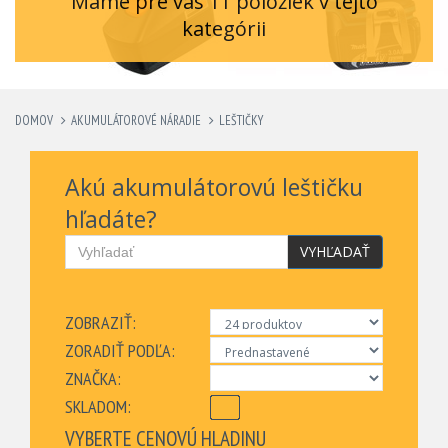
Máme pre vás 11 položiek v tejto
kategórii
DOMOV
AKUMULÁTOROVÉ NÁRADIE
LEŠTIČKY
Akú akumulátorovú leštičku
hľadáte?
VYHĽADAŤ
ZOBRAZIŤ:
ZORADIŤ PODĽA:
ZNAČKA:
SKLADOM:
VYBERTE CENOVÚ HLADINU