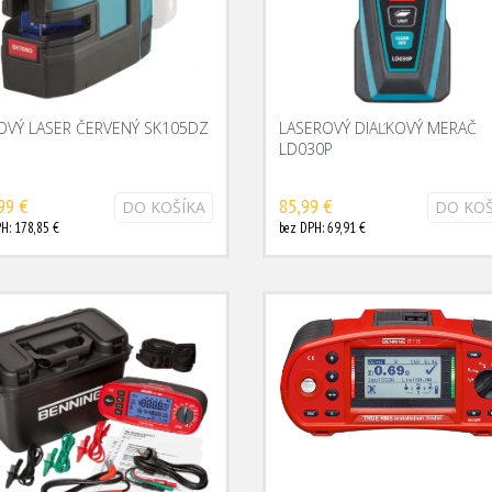
OVÝ LASER ČERVENÝ SK105DZ
LASEROVÝ DIAĽKOVÝ MERAČ
LD030P
99 €
85,99 €
DO KOŠÍKA
DO KOŠ
H: 178,85 €
bez DPH: 69,91 €