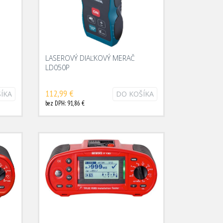
LASEROVÝ DIAĽKOVÝ MERAČ
LD050P
112,99 €
ÍKA
DO KOŠÍKA
bez DPH: 91,86 €