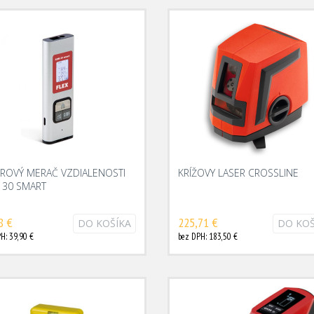
EROVÝ MERAČ VZDIALENOSTI
KRÍŽOVY LASER CROSSLINE
 30 SMART
8 €
225,71 €
DO KOŠÍKA
DO KOŠ
H: 39,90 €
bez DPH: 183,50 €