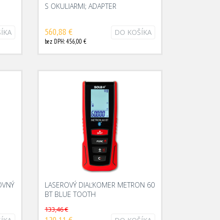
S OKULIARMI; ADAPTER
560,88 €
ÍKA
DO KOŠÍKA
bez DPH: 456,00 €
OVNÝ
LASEROVÝ DIAĽKOMER METRON 60
BT BLUE TOOTH
133,46 €
120,11 €