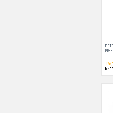
DET
PRO 
126,
bez DP