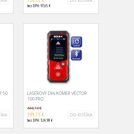
ÍKA
DO KOŠÍKA
bez DPH: 97,65 €
R 50
LASEROVÝ DIAĽKOMER VECTOR
100 PRO
444,14 €
399,73 €
ÍKA
DO KOŠÍKA
bez DPH: 324,98 €