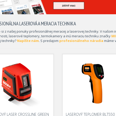
SIONÁLNA LASEROVÁ A MERACIA TECHNIKA
 si z našej ponuky profesionálnej meracej a laserovej techniky. V našo
nosti, laserové teplomery, termokamery a inú meraciu techniku značky
MI
j techniky?
Napíšte nám
. S predajom
profesionálneho náradia
máme vi
OVÝ LASER CROSSLINE GREEN
LASEROVÝ TEPLOMER BLT550