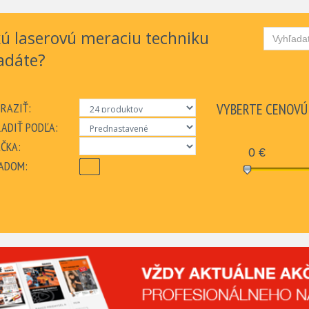
ú laserovú meraciu techniku
adáte?
RAZIŤ:
VYBERTE CENOVÚ
ADIŤ PODĽA:
ČKA:
0
€
ADOM: