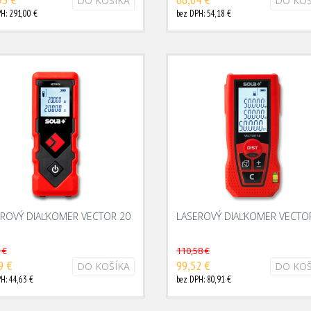
DO KOŠÍKA
DO KOŠ
H: 291,00 €
bez DPH: 54,18 €
EROVÝ DIAĽKOMER VECTOR 20
LASEROVÝ DIAĽKOMER VECTO
 €
110,58 €
9 €
99,52 €
DO KOŠÍKA
DO KOŠ
H: 44,63 €
bez DPH: 80,91 €