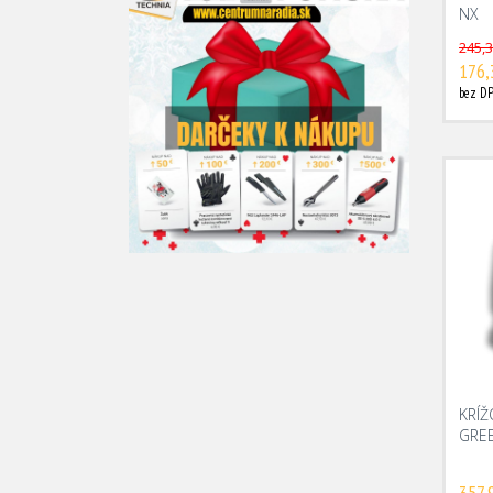
NX
245,3
176,
bez DP
KRÍŽ
GRE
357,