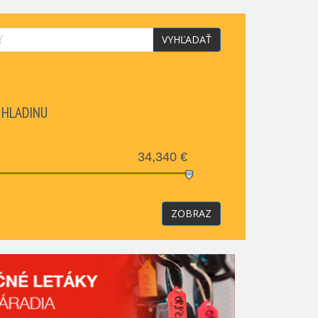
VYHĽADAŤ
 HLADINU
34,340
€
ZOBRAZ