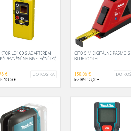
EKTOR LD100 S ADAPTÉREM
CITO 5 M DIGITÁLNE PÁSMO S
PŘIPEVNĚNÍ NA NIVELAČNÍ TYČ
BLUETOOTH
76 €
150,06 €
DO KOŠÍKA
DO KOŠ
H: 103,06 €
bez DPH: 122,00 €