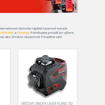
m internetovom obchode nájdete laserové merače
LWAUKEE
a
Stanley
. Potrebujete poradiť pri výbere
ac ako 20 rokov skúseností. Poradíme vám.
KRÍŽOVÝ LÍNIOVY LASER PLANO 3D