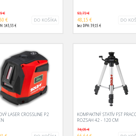
9 €
93,73 €
30 €
48,15 €
DO KOŠÍKA
DO KOŠ
H: 143,33 €
bez DPH: 39,15 €
OVÝ LASER CROSSLINE P2
KOMPAKTNÝ STATÍV FST PRAC
EN
ROZSAH 42 - 120 CM
74,05 €
93 €
66,64 €