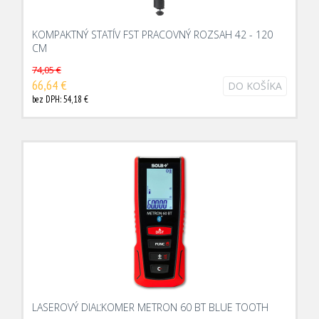
KOMPAKTNÝ STATÍV FST PRACOVNÝ ROZSAH 42 - 120
CM
74,05 €
66,64 €
DO KOŠÍKA
bez DPH: 54,18 €
LASEROVÝ DIAĽKOMER METRON 60 BT BLUE TOOTH