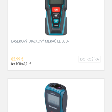
LASEROVÝ DIAĽKOVÝ MERAČ LD030P
85,99 €
DO KOŠÍKA
bez DPH: 69,91 €