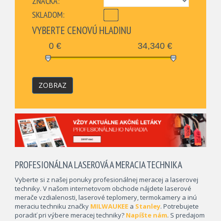
ZNAČKA:
SKLADOM:
VYBERTE CENOVÚ HLADINU
0
€
34,340
€
ZOBRAZ
PROFESIONÁLNA LASEROVÁ A MERACIA TECHNIKA
Vyberte si z našej ponuky profesionálnej meracej a laserovej
techniky. V našom internetovom obchode nájdete laserové
merače vzdialenosti, laserové teplomery, termokamery a inú
meraciu techniku značky
MILWAUKEE
a
Stanley
. Potrebujete
poradiť pri výbere meracej techniky?
Napíšte nám
. S predajom