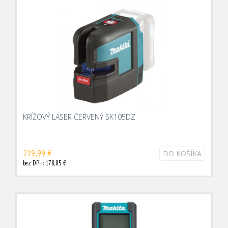
KRÍŽOVÝ LASER ČERVENÝ SK105DZ
219,99 €
DO KOŠÍKA
bez DPH: 178,85 €